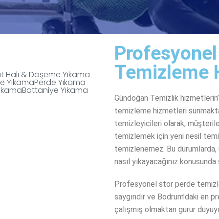
Profesyonel
Temizleme 
t Halı & Döşeme Yıkama
te Yıkama
Perde Yıkama
ıkama
Battaniye Yıkama
Gündoğan Temizlik hizmetlerin’
temizleme hizmetleri sunmakta
temizleyicileri olarak, müşteri
temizlemek için yeni nesil temi
temizlenemez. Bu durumlarda, uz
nasıl yıkayacağınız konusunda s
Profesyonel stor perde temiz
saygındır ve Bodrum’daki en pres
çalışmış olmaktan gurur duyuyo