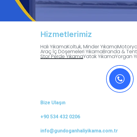
Hizmetlerimiz
Halı Yıkama
Koltuk, Minder Yıkama
Motorya
Araç İç Döşemeleri Yıkama
Branda & Ten
Stor Perde Yıkama
Yatak Yıkama
Yorgan Y
Bize Ulaşın
+90 534 432 0206
info@gundoganhaliyikama.com.tr