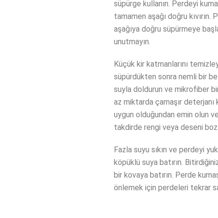
süpürge kullanın. Perdeyi kuma
tamamen aşağı doğru kıvırın. P
aşağıya doğru süpürmeye başla
unutmayın.
Küçük kir katmanlarını temizley
süpürdükten sonra nemli bir bez 
suyla doldurun ve mikrofiber bir
az miktarda çamaşır deterjanı k
uygun olduğundan emin olun ve a
takdirde rengi veya deseni bozab
Fazla suyu sıkın ve perdeyi yuk
köpüklü suya batırın. Bitirdiğin
bir kovaya batırın. Perde kumaş
önlemek için perdeleri tekrar