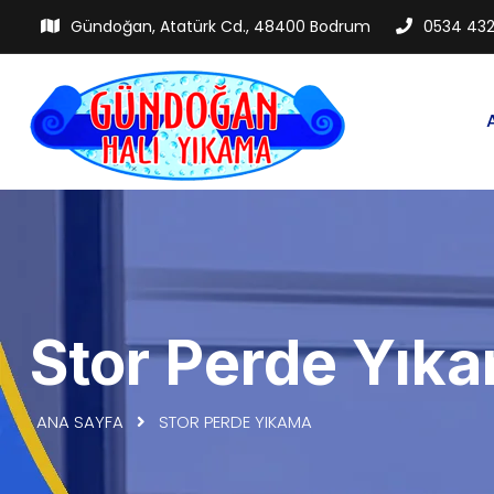
Gündoğan, Atatürk Cd., 48400 Bodrum
0534 432
Stor Perde Yık
ANA SAYFA
STOR PERDE YIKAMA