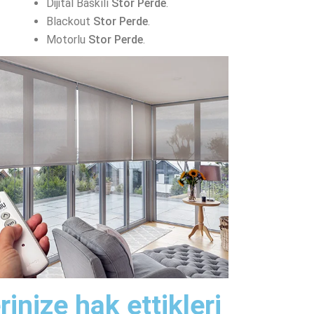
Dijital Baskılı
Stor Perde
.
Blackout
Stor Perde
.
Motorlu
Stor Perde
.
rinize hak ettikleri