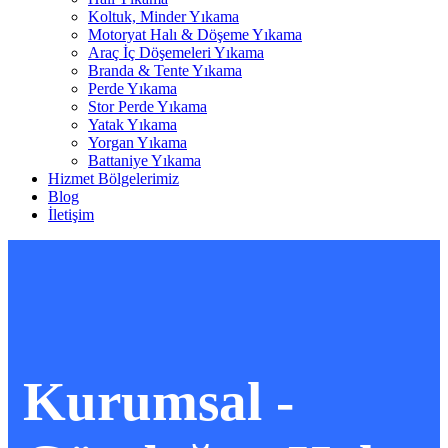
Ücretsiz Teklif Alın
Ana Sayfa
Kurumsal
Hizmetlerimiz
Halı Yıkama
Koltuk, Minder Yıkama
Motoryat Halı & Döşeme Yıkama
Araç İç Döşemeleri Yıkama
Branda & Tente Yıkama
Perde Yıkama
Stor Perde Yıkama
Yatak Yıkama
Yorgan Yıkama
Battaniye Yıkama
Hizmet Bölgelerimiz
Blog
İletişim