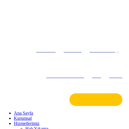
Ana Sayfa
Kurumsal
Hizmetlerimiz
Hizmet Bölgelerimiz
Blog
İletişim